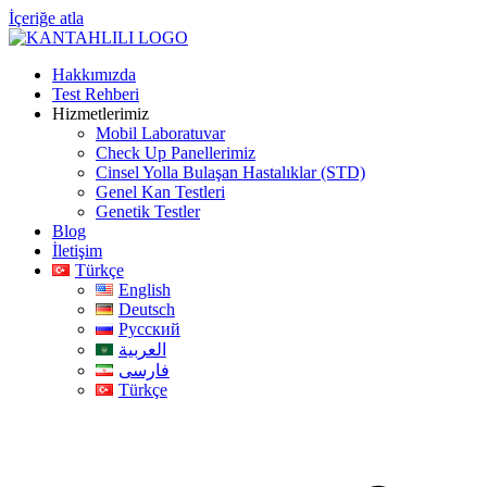
İçeriğe atla
Hakkımızda
Test Rehberi
Hizmetlerimiz
Mobil Laboratuvar
Check Up Panellerimiz
Cinsel Yolla Bulaşan Hastalıklar (STD)
Genel Kan Testleri
Genetik Testler
Blog
İletişim
Türkçe
English
Deutsch
Русский
العربية
فارسی
Türkçe